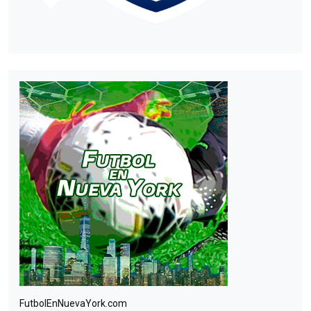
FutbolEnNuevaYork.com