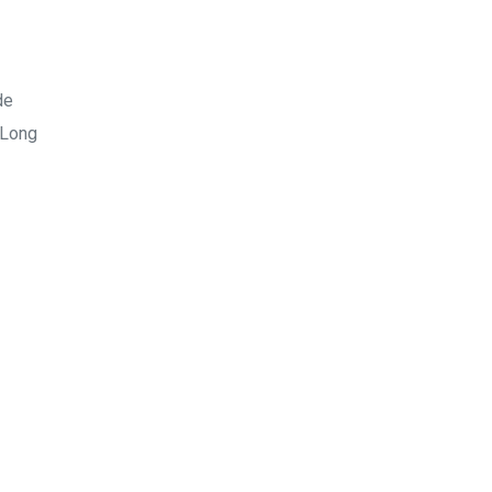
de
 Long