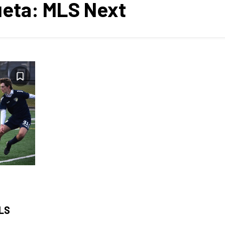
ueta:
MLS Next
MLS