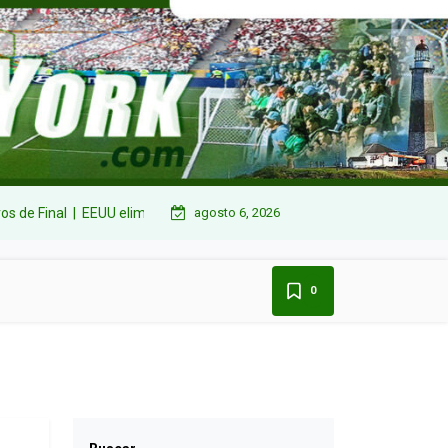
Final |
EEUU eliminado por Bélgica en Octavos de Final |
agosto 6, 2026
¡Con alma y cor
0